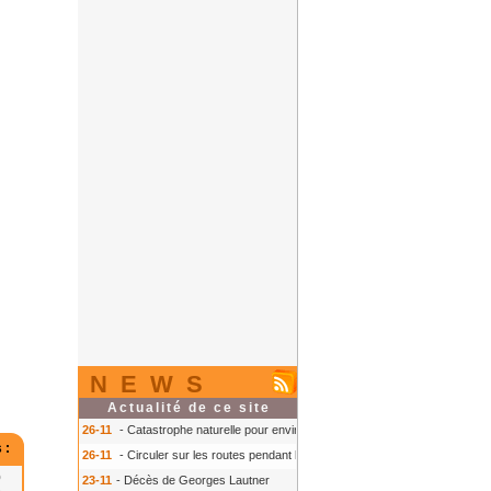
NEWS
Actualité de ce site
26-11
- Catastrophe naturelle pour environ 150 communes
- Catastrophe na
 :
26-11
- Circuler sur les routes pendant l'hiver
- Circuler sur les routes pendan
0
23-11
- Décès de Georges Lautner