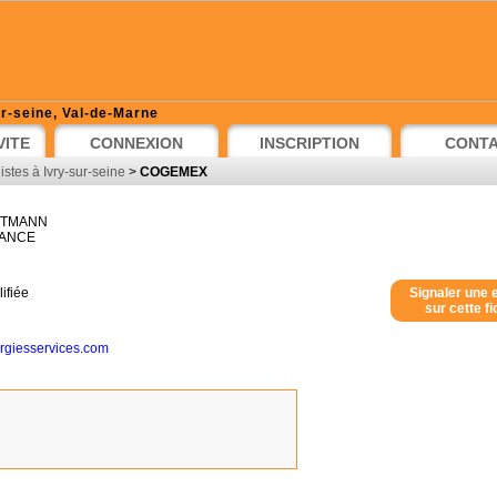
ur-seine, Val-de-Marne
VITE
CONNEXION
INSCRIPTION
CONT
stes à Ivry-sur-seine
>
COGEMEX
RTMANN
ANCE
ifiée
Signaler une 
sur cette f
rgiesservices.com