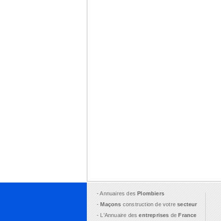
- Annuaires des
Plombiers
-
Maçons
construction de votre
secteur
- L'Annuaire des
entreprises
de
France