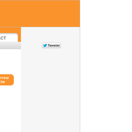
ACT
erreur
iche