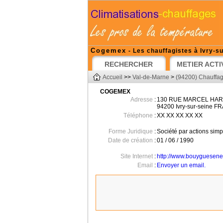
Cogemex
- Les chauffagistes à Ivry-s
RECHERCHER
METIER ACTI
Accueil
>>
Val-de-Marne
>
(94200) Chauffagi
COGEMEX
Adresse
:
130 RUE MARCEL HA
94200
Ivry-sur-seine
FR
Téléphone
:
XX XX XX XX XX
Forme Juridique
:
Société par actions simpl
Date de création
:
01 / 06 / 1990
Site Internet
:
http://www.bouyguesene
Email
:
Envoyer un email.