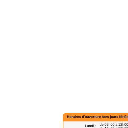
Horaires d'ouverture hors jours fériés
de 09h00 à 12h0
Lundi :