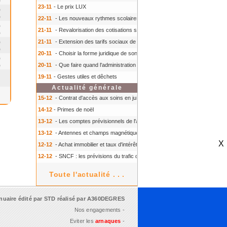
0
23-11
- Le prix LUX
0
0
22-11
- Les nouveaux rythmes scolaires
- Les nouveaux rythmes scolaires
0
21-11
- Revalorisation des cotisations sociales
- Revalorisation des cotisati
0
21-11
- Extension des tarifs sociaux de l'électricité et du gaz
- Extension des 
0
0
20-11
- Choisir la forme juridique de son entreprise
- Choisir la forme juridiq
0
20-11
- Que faire quand l'administration ne répond pas?
- Que faire quand l'
0
19-11
- Gestes utiles et dêchets
Actualité générale
15-12
- Contrat d'accès aux soins en juillet 2013
- Contrat d'accès aux soins 
14-12
- Primes de noël
13-12
- Les comptes prévisionnels de l'agriculture pour 2013
- Les comptes p
13-12
- Antennes et champs magnétiques
- Antennes et champs magnétiqu
X
12-12
- Achat immobilier et taux d'intérêt du prêt
- Achat immobilier et taux d'i
12-12
- SNCF : les prévisions du trafic du 11 au 13 décembre 2013
- SNCF :
Toute l'actualité . . .
nuaire édité par
STD
réalisé par
A360DEGRES
Nos engagements -
Eviter les
arnaques
-